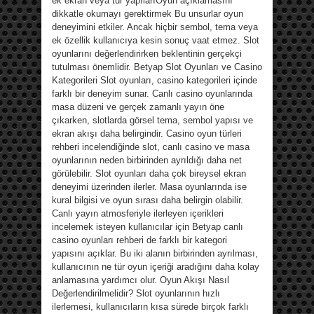
ek ekran veya tur yapılarıOyun açıklamasını
dikkatle okumayı gerektirmek Bu unsurlar oyun
deneyimini etkiler. Ancak hiçbir sembol, tema veya
ek özellik kullanıcıya kesin sonuç vaat etmez. Slot
oyunlarını değerlendirirken beklentinin gerçekçi
tutulması önemlidir. Betyap Slot Oyunları ve Casino
Kategorileri Slot oyunları, casino kategorileri içinde
farklı bir deneyim sunar. Canlı casino oyunlarında
masa düzeni ve gerçek zamanlı yayın öne
çıkarken, slotlarda görsel tema, sembol yapısı ve
ekran akışı daha belirgindir. Casino oyun türleri
rehberi incelendiğinde slot, canlı casino ve masa
oyunlarının neden birbirinden ayrıldığı daha net
görülebilir. Slot oyunları daha çok bireysel ekran
deneyimi üzerinden ilerler. Masa oyunlarında ise
kural bilgisi ve oyun sırası daha belirgin olabilir.
Canlı yayın atmosferiyle ilerleyen içerikleri
incelemek isteyen kullanıcılar için Betyap canlı
casino oyunları rehberi de farklı bir kategori
yapısını açıklar. Bu iki alanın birbirinden ayrılması,
kullanıcının ne tür oyun içeriği aradığını daha kolay
anlamasına yardımcı olur. Oyun Akışı Nasıl
Değerlendirilmelidir? Slot oyunlarının hızlı
ilerlemesi, kullanıcıların kısa sürede birçok farklı