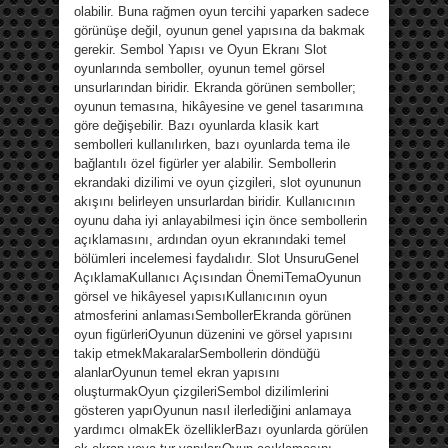
olabilir. Buna rağmen oyun tercihi yaparken sadece
görünüşe değil, oyunun genel yapısına da bakmak
gerekir. Sembol Yapısı ve Oyun Ekranı Slot
oyunlarında semboller, oyunun temel görsel
unsurlarından biridir. Ekranda görünen semboller;
oyunun temasına, hikâyesine ve genel tasarımına
göre değişebilir. Bazı oyunlarda klasik kart
sembolleri kullanılırken, bazı oyunlarda tema ile
bağlantılı özel figürler yer alabilir. Sembollerin
ekrandaki dizilimi ve oyun çizgileri, slot oyununun
akışını belirleyen unsurlardan biridir. Kullanıcının
oyunu daha iyi anlayabilmesi için önce sembollerin
açıklamasını, ardından oyun ekranındaki temel
bölümleri incelemesi faydalıdır. Slot UnsuruGenel
AçıklamaKullanıcı Açısından ÖnemiTemaOyunun
görsel ve hikâyesel yapısıKullanıcının oyun
atmosferini anlamasıSembollerEkranda görünen
oyun figürleriOyunun düzenini ve görsel yapısını
takip etmekMakaralarSembollerin döndüğü
alanlarOyunun temel ekran yapısını
oluşturmakOyun çizgileriSembol dizilimlerini
gösteren yapıOyunun nasıl ilerlediğini anlamaya
yardımcı olmakEk özelliklerBazı oyunlarda görülen