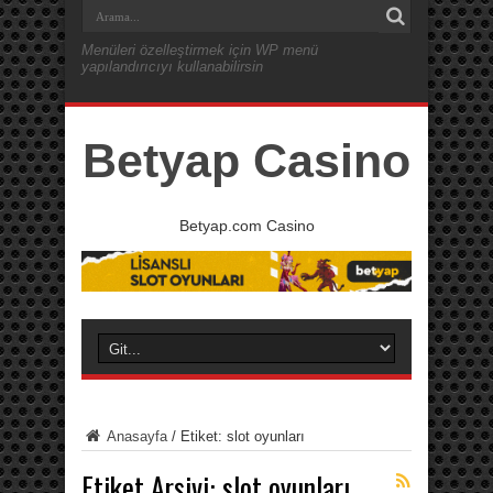
Menüleri özelleştirmek için WP menü
yapılandırıcıyı kullanabilirsin
Betyap Casino
Betyap.com Casino
Anasayfa
/
Etiket:
slot oyunları
Etiket Arşivi:
slot oyunları